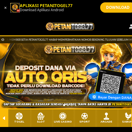
APLIKASI PETANITOGEL77
×
DOWNLOAD
Download Aplikasi Android
UA MEMBER SETIA PETANITOGEL77 HARAP MEMPERHATIKAN NOMOR REKENING TUJUAN SEBELUM MELAKU
TOGEL
SLOT
LIVE CASINO
SPORT
ARCADE
SABU