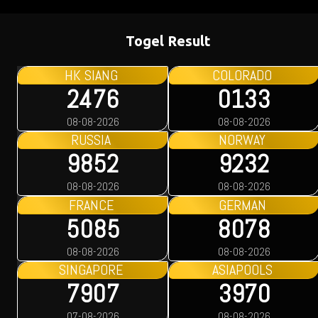
Togel Result
HK SIANG
COLORADO
2476
0133
08-08-2026
08-08-2026
RUSSIA
NORWAY
9852
9232
08-08-2026
08-08-2026
FRANCE
GERMAN
5085
8078
08-08-2026
08-08-2026
SINGAPORE
ASIAPOOLS
7907
3970
07-08-2026
08-08-2026