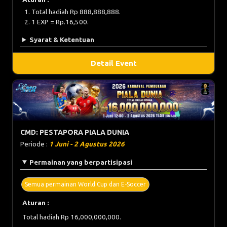
Total hadiah Rp 888,888,888.
1 EXP = Rp.16,500.
Syarat & Ketentuan
Detail Event
CMD: PESTAPORA PIALA DUNIA
Periode :
1 Juni - 2 Agustus 2026
Permainan yang berpartisipasi
Semua permainan World Cup dan E-Soccer
Aturan :
Total hadiah Rp 16,000,000,000.